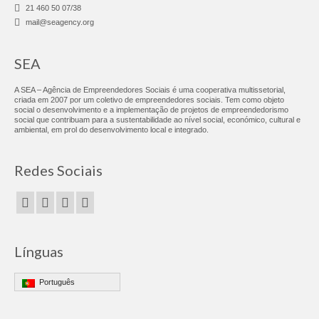
Consultoria & Investigação
21 460 50 07/38
mail@seagency.org
Consultoria
SEA
Pro Bono
A SEA – Agência de Empreendedores Sociais é uma cooperativa multissetorial,
Pro Bono Portugal
criada em 2007 por um coletivo de empreendedores sociais. Tem como objeto
social o desenvolvimento e a implementação de projetos de empreendedorismo
social que contribuam para a sustentabilidade ao nível social, económico, cultural e
Investigação
ambiental, em prol do desenvolvimento local e integrado.
Negócios Sociais
Redes Sociais
Linhas sobre Rodas
Chef Africa – Food Truck
Fábrica do Empreendedor
Línguas
FE Adroana
Português
FE Agualva-Cacém