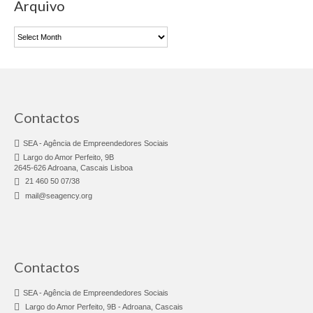
Arquivo
Desmarca-te
Arquivo
Job Pass
Branding You
Animação Territorial
Contactos
GAL SINTRA URBAN
SEA - Agência de Empreendedores Sociais
DLBC
Largo do Amor Perfeito, 9B
2645-626 Adroana, Cascais Lisboa
CLDS 4G
21 460 50 07/38
mail@seagency.org
CLDS Invest3Gerações
ChefAfrica
Ás de Marvila
Contactos
Clube de Pais
SEA - Agência de Empreendedores Sociais
Largo do Amor Perfeito, 9B - Adroana, Cascais