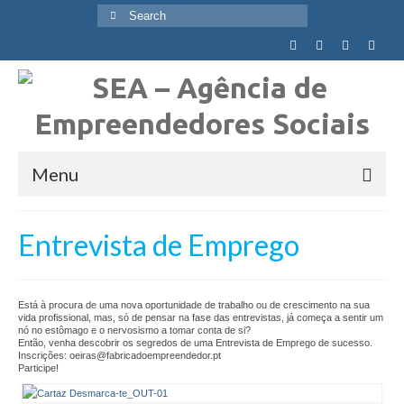
Search
for:
Menu
Quem Somos
Entrevista de Emprego
Visão, Missão e Valores
Objetivos Globais
Está à procura de uma nova oportunidade de trabalho ou de crescimento na sua
vida profissional, mas, só de pensar na fase das entrevistas, já começa a sentir um
nó no estômago e o nervosismo a tomar conta de si?
Agência
Então, venha descobrir os segredos de uma Entrevista de Emprego de sucesso.
Inscrições: oeiras@fabricadoempreendedor.pt
Participe!
Equipa