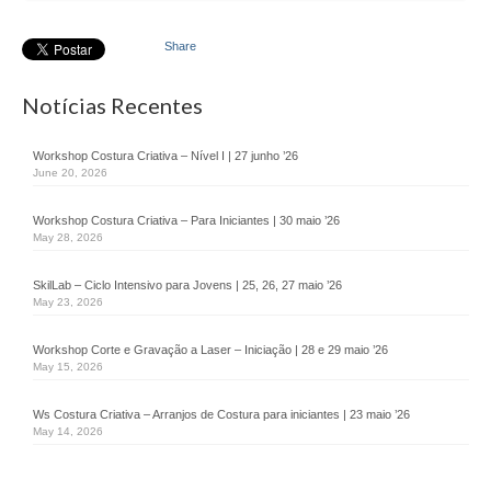
Parceiros
Testemunhos
Share
Áreas de Atuação
Notícias Recentes
Empreendedorismo
Workshop Costura Criativa – Nível I | 27 junho ’26
June 20, 2026
Startlab
Workshop Costura Criativa – Para Iniciantes | 30 maio ’26
Go Empreende
May 28, 2026
Garage Incubator
SkilLab – Ciclo Intensivo para Jovens | 25, 26, 27 maio ’26
May 23, 2026
CriAtive Lab
Workshop Corte e Gravação a Laser – Iniciação | 28 e 29 maio ’26
Emprego
May 15, 2026
+Emprego
Ws Costura Criativa – Arranjos de Costura para iniciantes | 23 maio ’26
May 14, 2026
Formação