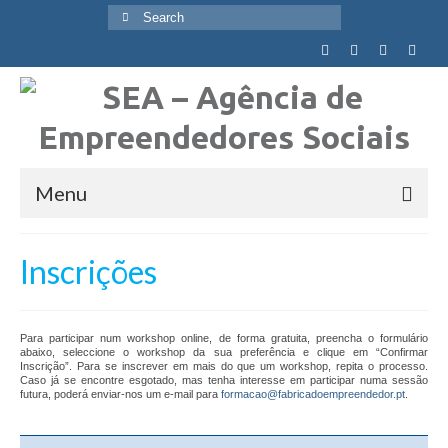
Search
for:
Menu
Quem Somos
Inscrições
Visão, Missão e Valores
Objetivos Globais
Para participar num workshop online, de forma gratuita, preencha o formulário
abaixo, seleccione o workshop da sua preferência e clique em “Confirmar
Inscrição”. Para se inscrever em mais do que um workshop, repita o processo.
Agência
Caso já se encontre esgotado, mas tenha interesse em participar numa sessão
futura, poderá enviar-nos um e-mail para
formacao@fabricadoempreendedor.pt
.
Equipa