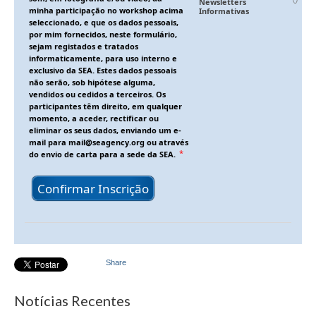
Newsletters
Desmarca-te
minha participação no workshop acima
Informativas
seleccionado, e que os dados pessoais,
Job Pass
por mim fornecidos, neste formulário,
sejam registados e tratados
informaticamente, para uso interno e
Branding You
exclusivo da SEA. Estes dados pessoais
não serão, sob hipótese alguma,
Animação Territorial
vendidos ou cedidos a terceiros. Os
participantes têm direito, em qualquer
momento, a aceder, rectificar ou
GAL SINTRA URBAN
eliminar os seus dados, enviando um e-
mail para mail@seagency.org ou através
DLBC
*
do envio de carta para a sede da SEA.
CLDS 4G
Confirmar Inscrição
CLDS Invest3Gerações
ChefAfrica
Share
Ás de Marvila
Clube de Pais
Notícias Recentes