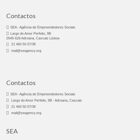
FE Alfândega da Fé
Contactos
FE Algueirão Mem-Martins
SEA - Agência de Empreendedores Sociais
FE Chamusca
Largo do Amor Perfeito, 9B
2645-626 Adroana, Cascais Lisboa
FE Elvas
21 460 50 07/38
mail@seagency.org
FE Lagoa
FE Lagos
FE Lisboa
Contactos
FE Santa Maria Maior
SEA - Agência de Empreendedores Sociais
Largo do Amor Perfeito, 9B - Adroana, Cascais
FE de Oeiras
21 460 50 07/38
mail@seagency.org
FE Valença
SEA
FE Vila Franca de Xira