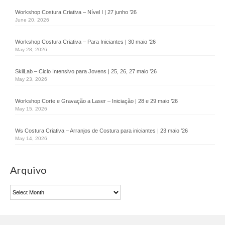
Consultoria & Investigação
Workshop Costura Criativa – Nível I | 27 junho ’26
June 20, 2026
Consultoria
Workshop Costura Criativa – Para Iniciantes | 30 maio ’26
Pro Bono
May 28, 2026
Pro Bono Portugal
SkilLab – Ciclo Intensivo para Jovens | 25, 26, 27 maio ’26
May 23, 2026
Investigação
Workshop Corte e Gravação a Laser – Iniciação | 28 e 29 maio ’26
Negócios Sociais
May 15, 2026
Linhas sobre Rodas
Ws Costura Criativa – Arranjos de Costura para iniciantes | 23 maio ’26
May 14, 2026
Chef Africa – Food Truck
Arquivo
Fábrica do Empreendedor
Arquivo
FE Adroana
FE Agualva-Cacém