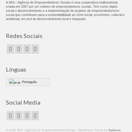
A SEA – Agência de Empreendedores Sociais é uma cooperativa multissetorial,
Fablab
criada em 2007 por um coletivo de empreendedores sociais. Tem como objeto
social o desenvolvimento e a implementação de projetos de empreendedorismo
social que contribuam para a sustentabilidade ao nível social, económico, cultural e
FabLab Sintra
ambiental, em prol do desenvolvimento local e integrado.
Fablab Cascais
Redes Sociais
Formação
Inscrições
Workshop Costura Criativa – Nível I – 27 junho
Línguas
2026
Português
Workshop Costura Criativa | Para Iniciantes –
30 maio 2026
SkilLab | Ciclo Intensivo para Jovens – 25, 26 e
Social Media
27 maio 2026
Workshop Corte e Gravação a Laser | Iniciação
– 28 e 29 maio 2026
© 2026 SEA - Agência de Empreendedores Sociais - WordPress Theme by
Kadence