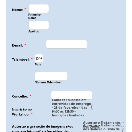
Parceiros
*
Nome:
Testemunhos
Primeiro
Nome
Áreas de Atuação
Apelido
Empreendedorismo
*
E-mail:
Startlab
*
Telemóvel:
Go Empreende
País
-
Garage Incubator
Número Telemóvel
CriAtive Lab
*
Concelho:
Emprego
Como ter sucesso em
entrevistas de emprego
- 28 de fevereiro - das
Inscrição no
+Emprego
9h30 às 12h30 -
*
Workshop:
Inscrições limitadas
Formação
Autorizo o Tratamento
Autorizo o Tratamento
Autorizo a gravação de imagens e/ou
dos Dados
dos Dados e o Envio de
som, em fotografia e/ou vídeo, da