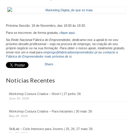
Parceiros
Testemunhos
Áreas de Atuação
Próxima Sessão: 18 de Novembro, das 18:00 às 19:30.
Para se inscrever, de forma gratuita,
clique aqui
.
Empreendedorismo
Na Rede Nacional Fábrica do Empreendedor, dedicamo-nos a apoiá-lo no seu
próximo desafio profissional – seja na procura de emprego, na criação do seu
próprio negócio ou na sua formação.
Para obter o nosso apoio, totalmente gratuito,
Startlab
envie-nos um e-mail para
emprego@fabricadoempreendedor.pt
ou
contacte a
Fábrica do Empreendedor mais próxima de si
.
Go Empreende
Share
Garage Incubator
Notícias Recentes
CriAtive Lab
Workshop Costura Criativa – Nível I | 27 junho ’26
Emprego
June 20, 2026
+Emprego
Workshop Costura Criativa – Para Iniciantes | 30 maio ’26
May 28, 2026
Formação
SkilLab – Ciclo Intensivo para Jovens | 25, 26, 27 maio ’26