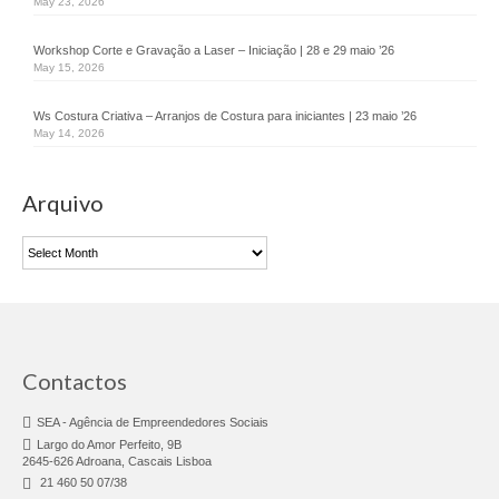
May 23, 2026
Desmarca-te
Workshop Corte e Gravação a Laser – Iniciação | 28 e 29 maio ’26
Job Pass
May 15, 2026
Branding You
Ws Costura Criativa – Arranjos de Costura para iniciantes | 23 maio ’26
May 14, 2026
Animação Territorial
GAL SINTRA URBAN
Arquivo
DLBC
Arquivo
CLDS 4G
CLDS Invest3Gerações
ChefAfrica
Contactos
Ás de Marvila
SEA - Agência de Empreendedores Sociais
Largo do Amor Perfeito, 9B
Clube de Pais
2645-626 Adroana, Cascais Lisboa
21 460 50 07/38