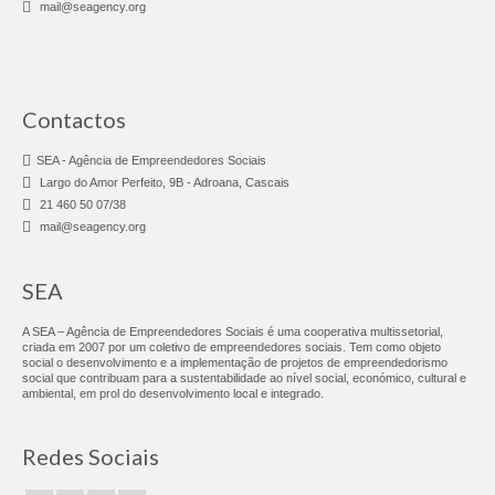
mail@seagency.org
Consultoria & Investigação
Consultoria
Pro Bono
Contactos
Pro Bono Portugal
SEA - Agência de Empreendedores Sociais
Largo do Amor Perfeito, 9B - Adroana, Cascais
Investigação
21 460 50 07/38
mail@seagency.org
Negócios Sociais
Linhas sobre Rodas
SEA
Chef Africa – Food Truck
A SEA – Agência de Empreendedores Sociais é uma cooperativa multissetorial,
criada em 2007 por um coletivo de empreendedores sociais. Tem como objeto
social o desenvolvimento e a implementação de projetos de empreendedorismo
Fábrica do Empreendedor
social que contribuam para a sustentabilidade ao nível social, económico, cultural e
ambiental, em prol do desenvolvimento local e integrado.
FE Adroana
Redes Sociais
FE Agualva-Cacém