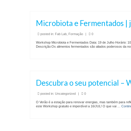
Microbiota e Fermentados | j
posted in:
Fab Lab
,
Formação
|
0
Workshop Microbiota e Fermentados Data: 19 de Julho Horário: 10h0
Descrição:Os alimentos fermentados são aliados poderosos da no
Descubra o seu potencial –
posted in:
Uncategorized
|
0
O Verão é a estação para renovar energias, mas também para reflet
este Workshop gratuito e imperdível a 16/JUL! O que vai …
Contin