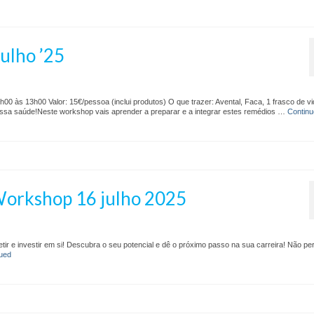
ulho ’25
0 às 13h00 Valor: 15€/pessoa (inclui produtos) O que trazer: Avental, Faca, 1 frasco de vi
ssa saúde!Neste workshop vais aprender a preparar e a integrar estes remédios …
Contin
 Workshop 16 julho 2025
ir e investir em si! Descubra o seu potencial e dê o próximo passo na sua carreira! Não pe
ued