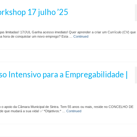
orkshop 17 julho ’25
gas limitadas! 17/JUL Ganha acesso imediato! Quer aprender a criar um Currículo (CV) que
 na hora de conquistar um novo emprego? Esta …
Continued
so Intensivo para a Empregabilidade |
 o apoio da Câmara Municipal de Sintra. Tem 55 anos ou mais, reside no CONCELHO DE
de que mudará a sua vida! ✅ *Objetivos:* …
Continued