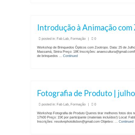
Introdução à Animação com Z
posted in:
Fab Lab
,
Formação
|
0
Workshop de Brinquedos Ópticos com Zootropo. Data: 25 de Julho 
Massamá, Sintra Preço: 18€ Inscrições: anaescultura@gmail.comF
de brinquedos …
Continued
Fotografia de Produto | julho
posted in:
Fab Lab
,
Formação
|
0
Workshop Fotografia de Produto Queres tirar melhores fotos dos t
17h00 Preço: 15€ por participante (materiais incluídos!) Local: 
Inscrições: resolvephotolisbon@gmail.com Objetivo: …
Continued