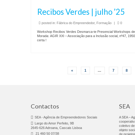
Recibos Verdes | julho ’25
posted in:
Fábrica do Empreendedor
,
Formação
|
0
Workshop Recibos Verdes Desmarca-te Presencial Workshops de
Morada: AGIR XXI – Associação para a Inclusão social, nº47, 195
certa !
«
1
…
7
8
Contactos
SEA
SEA - Agência de Empreendedores Sociais
A SEA – A
cooperativ
Largo do Amor Perfeito, 9B
coletivo d
2645-626 Adroana, Cascais Lisboa
objeto soc
21 460 50 07/38
de projeto