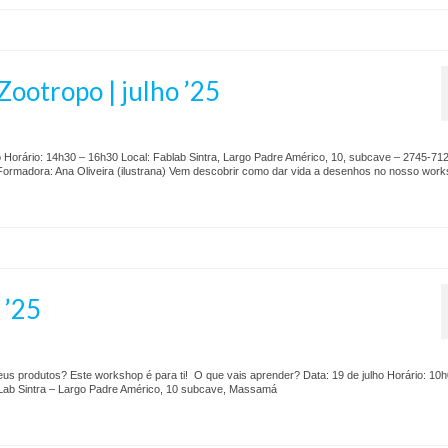
ootropo | julho ’25
Horário: 14h30 – 16h30 Local: Fablab Sintra, Largo Padre Américo, 10, subcave – 2745-71
ormadora: Ana Oliveira (ilustrana) Vem descobrir como dar vida a desenhos no nosso wor
 ’25
eus produtos? Este workshop é para ti! O que vais aprender? Data: 19 de julho Horário: 10h
FabLab Sintra – Largo Padre Américo, 10 subcave, Massamá