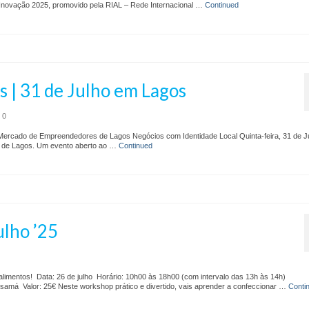
Inovação 2025, promovido pela RIAL – Rede Internacional …
Continued
| 31 de Julho em Lagos
0
ercado de Empreendedores de Lagos Negócios com Identidade Local Quinta-feira, 31 de J
 de Lagos. Um evento aberto ao …
Continued
ulho ’25
limentos! Data: 26 de julho Horário: 10h00 às 18h00 (com intervalo das 13h às 14h)
samá Valor: 25€ Neste workshop prático e divertido, vais aprender a confeccionar …
Conti