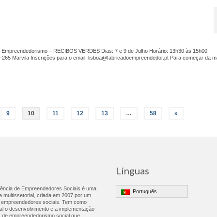
 Empreendedorismo – RECIBOS VERDES Dias: 7 e 9 de Julho Horário: 13h30 às 15h00
0-265 Marvila Inscrições para o email: lisboa@fabricadoempreendedor.pt Para começar da m
9
10
11
12
13
…
58
»
Línguas
gência de Empreendedores Sociais é uma
Português
a multissetorial, criada em 2007 por um
e empreendedores sociais. Tem como
ial o desenvolvimento e a implementação
s de empreendedorismo social que