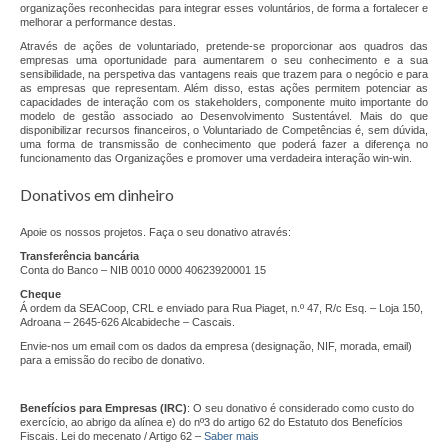
Consultoria & Investigação
organizações reconhecidas para integrar esses voluntários, de forma a fortalecer e
melhorar a performance destas.
Através de ações de voluntariado, pretende-se proporcionar aos quadros das
Consultoria
empresas uma oportunidade para aumentarem o seu conhecimento e a sua
sensibilidade, na perspetiva das vantagens reais que trazem para o negócio e para
as empresas que representam. Além disso, estas ações permitem potenciar as
Pro Bono
capacidades de interação com os stakeholders, componente muito importante do
modelo de gestão associado ao Desenvolvimento Sustentável. Mais do que
disponibilizar recursos financeiros, o Voluntariado de Competências é, sem dúvida,
Pro Bono Portugal
uma forma de transmissão de conhecimento que poderá fazer a diferença no
funcionamento das Organizações e promover uma verdadeira interação win-win.
Investigação
Donativos em dinheiro
Negócios Sociais
Apoie os nossos projetos. Faça o seu donativo através:
Linhas sobre Rodas
Transferência bancária
Conta do Banco – NIB 0010 0000 40623920001 15
Cheque
Chef Africa – Food Truck
Á ordem da SEACoop, CRL e enviado para Rua Piaget, n.º 47, R/c Esq. – Loja 150,
Adroana – 2645-626 Alcabideche – Cascais.
Fábrica do Empreendedor
Envie-nos um email com os dados da empresa (designação, NIF, morada, email)
para a emissão do recibo de donativo.
FE Adroana
Benefícios para Empresas (IRC)
: O seu donativo é considerado como custo do
FE Agualva-Cacém
exercício, ao abrigo da alínea e) do nº3 do artigo 62 do Estatuto dos Benefícios
Fiscais. Lei do mecenato / Artigo 62 –
Saber mais