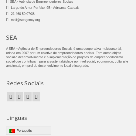
SEA - Agência de Empreendedores Sociais
Sessão de Recrutamento | Chamusca – 26 maio
Largo do Amor Perfeito, 9B - Adroana, Cascais
2026
21 460 50 07/38
mail@seagency.org
Workshop Costura Criativa | Arranjos de
Costura para iniciantes – 23 maio 2026
SEA
Workshop Desmarca-te ONLINE: Olhar do
Recrutador – 20 maio 2026
A SEA – Agência de Empreendedores Sociais é uma cooperativa multissetorial,
criada em 2007 por um coletivo de empreendedores sociais. Tem como objeto
social o desenvolvimento e a implementação de projetos de empreendedorismo
Curso Intensivo Empreendedorismo | Como
social que contribuam para a sustentabilidade ao nível social, económico, cultural e
ambiental, em prol do desenvolvimento local e integrado.
Criar o Seu próprio Negócio – 18 a 29 maio 2026
Workshop Desmarca-te | Comportamento
Redes Sociais
Profissional – 13 maio 2026
Workshop de Carpintaria | Cavalete para
Pintura – 9 maio 2026
Sessão de Recrutamento Oeiras – 7 maio 2026
Línguas
Workshop Desmarca-te | Recibos Verdes Sem
Português
Complicações – 6 maio 2026