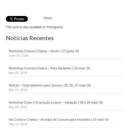
FE Alfândega da Fé
FE Algueirão Mem-Martins
Share
FE Chamusca
This post is also available in: Portuguese
Notícias Recentes
FE Elvas
FE Lagoa
Workshop Costura Criativa – Nível I | 27 junho ’26
June 20, 2026
FE Lagos
Workshop Costura Criativa – Para Iniciantes | 30 maio ’26
May 28, 2026
FE Lisboa
SkilLab – Ciclo Intensivo para Jovens | 25, 26, 27 maio ’26
FE Santa Maria Maior
May 23, 2026
FE de Oeiras
Workshop Corte e Gravação a Laser – Iniciação | 28 e 29 maio ’26
May 15, 2026
FE Valença
Ws Costura Criativa – Arranjos de Costura para iniciantes | 23 maio ’26
FE Vila Franca de Xira
May 14, 2026