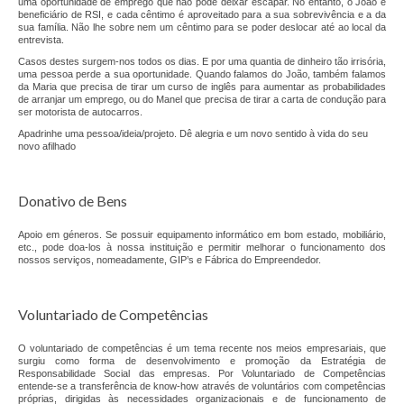
uma oportunidade de emprego que não pode deixar escapar. No entanto, o João é
Desmarca-te
beneficiário de RSI, e cada cêntimo é aproveitado para a sua sobrevivência e a da
sua família. Não lhe sobre nem um cêntimo para se poder deslocar até ao local da
entrevista.
Job Pass
Casos destes surgem-nos todos os dias. E por uma quantia de dinheiro tão irrisória,
uma pessoa perde a sua oportunidade. Quando falamos do João, também falamos
Branding You
da Maria que precisa de tirar um curso de inglês para aumentar as probabilidades
de arranjar um emprego, ou do Manel que precisa de tirar a carta de condução para
ser motorista de autocarros.
Animação Territorial
Apadrinhe uma pessoa/ideia/projeto. Dê alegria e um novo sentido à vida do seu
novo afilhado
GAL SINTRA URBAN
DLBC
Donativo de Bens
CLDS 4G
Apoio em géneros. Se possuir equipamento informático em bom estado, mobiliário,
etc., pode doa-los à nossa instituição e permitir melhorar o funcionamento dos
nossos serviços, nomeadamente, GIP’s e Fábrica do Empreendedor.
CLDS Invest3Gerações
ChefAfrica
Voluntariado de Competências
Ás de Marvila
O voluntariado de competências é um tema recente nos meios empresariais, que
surgiu como forma de desenvolvimento e promoção da Estratégia de
Responsabilidade Social das empresas. Por Voluntariado de Competências
Clube de Pais
entende-se a transferência de know-how através de voluntários com competências
próprias, dirigidas às necessidades organizacionais e de funcionamento de