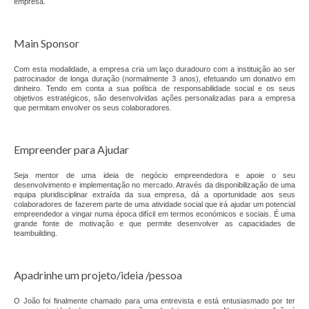
Parceiros
empresa.
Testemunhos
Main Sponsor
Áreas de Atuação
Com esta modalidade, a empresa cria um laço duradouro com a instituição ao ser
patrocinador de longa duração (normalmente 3 anos), efetuando um donativo em
Empreendedorismo
dinheiro. Tendo em conta a sua política de responsabilidade social e os seus
objetivos estratégicos, são desenvolvidas ações personalizadas para a empresa
que permitam envolver os seus colaboradores.
Startlab
Go Empreende
Empreender para Ajudar
Garage Incubator
Seja mentor de uma ideia de negócio empreendedora e apoie o seu
desenvolvimento e implementação no mercado. Através da disponibilização de uma
equipa pluridisciplinar extraída da sua empresa, dá a oportunidade aos seus
CriAtive Lab
colaboradores de fazerem parte de uma atividade social que irá ajudar um potencial
empreendedor a vingar numa época difícil em termos económicos e sociais. É uma
grande fonte de motivação e que permite desenvolver as capacidades de
Emprego
teambuilding.
+Emprego
Apadrinhe um projeto/ideia /pessoa
Formação
O João foi finalmente chamado para uma entrevista e está entusiasmado por ter