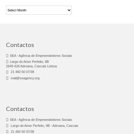
Consultoria & Investigação
Arquivo
Consultoria
Pro Bono
Pro Bono Portugal
Contactos
Investigação
SEA - Agência de Empreendedores Sociais
Largo do Amor Perfeito, 9B
Negócios Sociais
2645-626 Adroana, Cascais Lisboa
21 460 50 07/38
Linhas sobre Rodas
mail@seagency.org
Chef Africa – Food Truck
Fábrica do Empreendedor
Contactos
FE Adroana
SEA - Agência de Empreendedores Sociais
FE Agualva-Cacém
Largo do Amor Perfeito, 9B - Adroana, Cascais
21 460 50 07/38