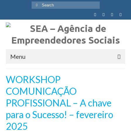
Search
for:
Menu
Quem Somos
WORKSHOP
Visão, Missão e Valores
COMUNICAÇÃO
Objetivos Globais
PROFISSIONAL – A chave
Agência
para o Sucesso! – fevereiro
Equipa
2025