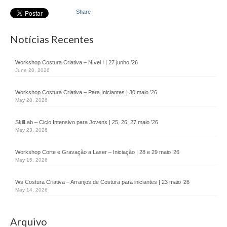
Desmarca-te
Share
Job Pass
Notícias Recentes
Branding You
Workshop Costura Criativa – Nível I | 27 junho ’26
Animação Territorial
June 20, 2026
GAL SINTRA URBAN
Workshop Costura Criativa – Para Iniciantes | 30 maio ’26
May 28, 2026
DLBC
SkilLab – Ciclo Intensivo para Jovens | 25, 26, 27 maio ’26
CLDS 4G
May 23, 2026
CLDS Invest3Gerações
Workshop Corte e Gravação a Laser – Iniciação | 28 e 29 maio ’26
May 15, 2026
ChefAfrica
Ws Costura Criativa – Arranjos de Costura para iniciantes | 23 maio ’26
Ás de Marvila
May 14, 2026
Clube de Pais
Arquivo