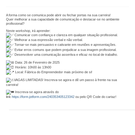
Parceiros
Testemunhos
A forma como se comunica pode abrir ou fechar portas na sua carreira!
Quer melhorar a sua capacidade de comunicação e destacar-se no ambiente
profissional?
Áreas de Atuação
Neste workshop, irá aprender:
Comunicar com confiança e clareza em qualquer situação profissional.
Empreendedorismo
Melhorar a sua expressão verbal e não verbal.
Tornar-se mais persuasivo e cativante em reuniões e apresentações.
Evitar erros comuns que podem prejudicar a sua imagem profissional.
Startlab
Desenvolver uma comunicação assertiva e eficaz no local de trabalho.
Go Empreende
Data: 26 de Fevereiro de 2025
Horário: 10h00 às 13h00
Local: Fábrica do Empreendedor mais próximo de si!
Garage Incubator
VAGAS LIMITADAS! Inscreva-se agora e dê um passo à frente na sua
carreira!
CriAtive Lab
Inscreva-se agora através do
link
https://form.jotform.com/240353405123342
ou pelo QR Code do cartaz!
Emprego
+Emprego
Formação