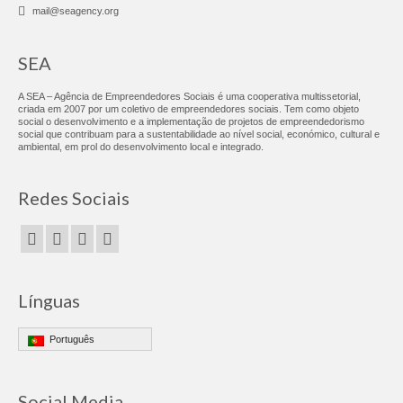
FE Alfândega da Fé
mail@seagency.org
FE Algueirão Mem-Martins
SEA
FE Chamusca
A SEA – Agência de Empreendedores Sociais é uma cooperativa multissetorial,
criada em 2007 por um coletivo de empreendedores sociais. Tem como objeto
FE Elvas
social o desenvolvimento e a implementação de projetos de empreendedorismo
social que contribuam para a sustentabilidade ao nível social, económico, cultural e
ambiental, em prol do desenvolvimento local e integrado.
FE Lagoa
Redes Sociais
FE Lagos
FE Lisboa
FE Santa Maria Maior
Línguas
FE de Oeiras
Português
FE Valença
FE Vila Franca de Xira
Social Media