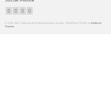
Fablab
FabLab Sintra
© 2026 SEA - Agência de Empreendedores Sociais - WordPress Theme by
Kadence
Fablab Cascais
Themes
Formação
Inscrições
Workshop Costura Criativa – Nível I – 27 junho
2026
Workshop Costura Criativa | Para Iniciantes –
30 maio 2026
SkilLab | Ciclo Intensivo para Jovens – 25, 26 e
27 maio 2026
Workshop Corte e Gravação a Laser | Iniciação
– 28 e 29 maio 2026