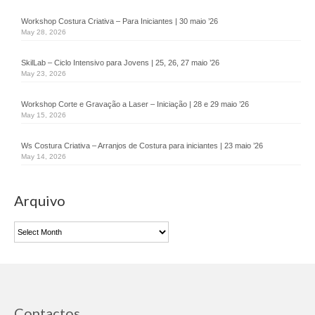
Desmarca-te
Workshop Costura Criativa – Para Iniciantes | 30 maio ’26
Job Pass
May 28, 2026
Branding You
SkilLab – Ciclo Intensivo para Jovens | 25, 26, 27 maio ’26
May 23, 2026
Animação Territorial
Workshop Corte e Gravação a Laser – Iniciação | 28 e 29 maio ’26
May 15, 2026
GAL SINTRA URBAN
Ws Costura Criativa – Arranjos de Costura para iniciantes | 23 maio ’26
DLBC
May 14, 2026
CLDS 4G
Arquivo
CLDS Invest3Gerações
Arquivo
ChefAfrica
Ás de Marvila
Clube de Pais
Contactos