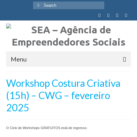
Search
for:
Menu
Quem Somos
Workshop Costura Criativa
Visão, Missão e Valores
(15h) – CWG – fevereiro
Objetivos Globais
2025
Agência
Equipa
O Ciclo de Workshops GRATUITOS está de regresso.