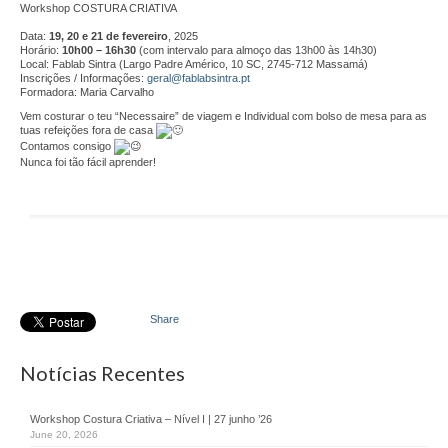
Parceiros
Workshop COSTURA CRIATIVA
Data:
19, 20 e 21 de fevereiro
, 2025
Testemunhos
Horário:
10h00 – 16h30
(com intervalo para almoço das 13h00 às 14h30)
Local: Fablab Sintra (Largo Padre Américo, 10 SC, 2745-712 Massamá)
Inscrições / Informações:
geral@fablabsintra.pt
Áreas de Atuação
Formadora: Maria Carvalho
Vem costurar o teu “Necessaire” de viagem e Individual com bolso de mesa para as
Empreendedorismo
tuas refeições fora de casa
Contamos consigo
Nunca foi tão fácil aprender!
Startlab
Go Empreende
Garage Incubator
CriAtive Lab
Share
Emprego
Notícias Recentes
+Emprego
Formação
Workshop Costura Criativa – Nível I | 27 junho ’26
June 20, 2026