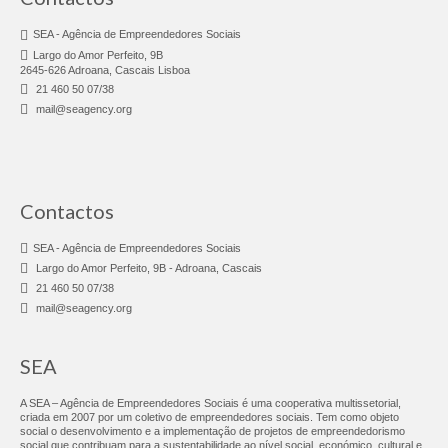
Consultoria & Investigação
SEA - Agência de Empreendedores Sociais
Consultoria
Largo do Amor Perfeito, 9B
2645-626 Adroana, Cascais Lisboa
21 460 50 07/38
Pro Bono
mail@seagency.org
Pro Bono Portugal
Investigação
Contactos
Negócios Sociais
SEA - Agência de Empreendedores Sociais
Linhas sobre Rodas
Largo do Amor Perfeito, 9B - Adroana, Cascais
21 460 50 07/38
Chef Africa – Food Truck
mail@seagency.org
Fábrica do Empreendedor
SEA
FE Adroana
A SEA – Agência de Empreendedores Sociais é uma cooperativa multissetorial,
criada em 2007 por um coletivo de empreendedores sociais. Tem como objeto
FE Agualva-Cacém
social o desenvolvimento e a implementação de projetos de empreendedorismo
social que contribuam para a sustentabilidade ao nível social, económico, cultural e