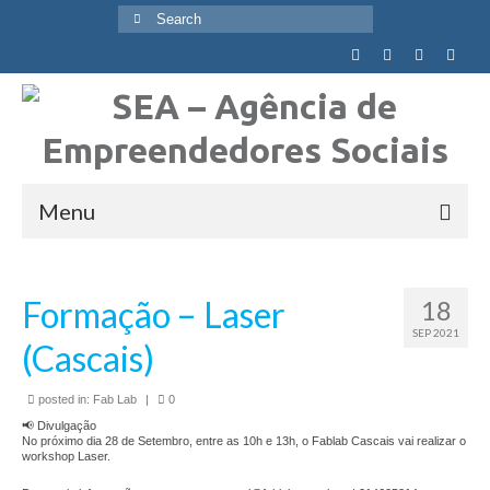
Search
for:
Menu
Quem Somos
Formação – Laser
18
Visão, Missão e Valores
SEP 2021
(Cascais)
Objetivos Globais
posted in:
Fab Lab
|
0
Agência
📢 Divulgação
No próximo dia 28 de Setembro, entre as 10h e 13h, o Fablab Cascais vai realizar o
Equipa
workshop Laser.