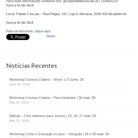
Parceiros
Para mais informações contacte-nos: geral@fablabcascais.pt | 214605214
Nunca foi tão fácil!
Testemunhos
Local: Fablab Cascais – Rua Piaget, 142, Loja A, Adroana, 2645-626 Alcabideche
Nunca foi tão fácil!
Áreas de Atuação
Para se inscrever,
clique aqui
.
Share
Empreendedorismo
Startlab
Notícias Recentes
Go Empreende
Garage Incubator
Workshop Costura Criativa – Nível I | 27 junho ’26
June 20, 2026
CriAtive Lab
Workshop Costura Criativa – Para Iniciantes | 30 maio ’26
Emprego
May 28, 2026
+Emprego
SkilLab – Ciclo Intensivo para Jovens | 25, 26, 27 maio ’26
May 23, 2026
Formação
Workshop Corte e Gravação a Laser – Iniciação | 28 e 29 maio ’26