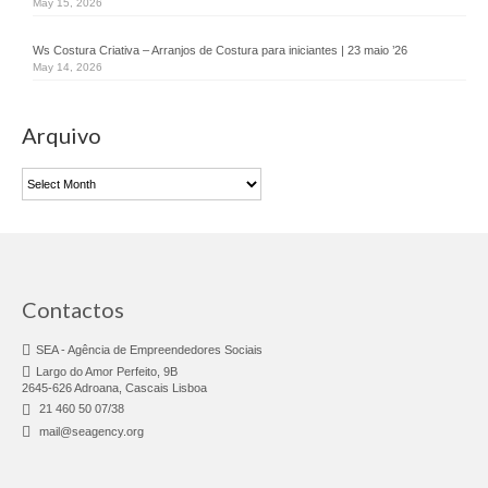
May 15, 2026
Desmarca-te
Job Pass
Ws Costura Criativa – Arranjos de Costura para iniciantes | 23 maio ’26
May 14, 2026
Branding You
Arquivo
Animação Territorial
Arquivo
GAL SINTRA URBAN
DLBC
CLDS 4G
Contactos
CLDS Invest3Gerações
SEA - Agência de Empreendedores Sociais
ChefAfrica
Largo do Amor Perfeito, 9B
2645-626 Adroana, Cascais Lisboa
Ás de Marvila
21 460 50 07/38
mail@seagency.org
Clube de Pais