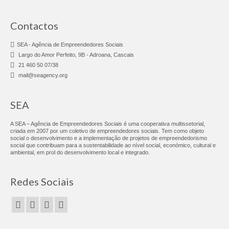
Consultoria & Investigação
Contactos
Consultoria
SEA - Agência de Empreendedores Sociais
Pro Bono
Largo do Amor Perfeito, 9B - Adroana, Cascais
21 460 50 07/38
Pro Bono Portugal
mail@seagency.org
Investigação
SEA
Negócios Sociais
A SEA – Agência de Empreendedores Sociais é uma cooperativa multissetorial,
Linhas sobre Rodas
criada em 2007 por um coletivo de empreendedores sociais. Tem como objeto
social o desenvolvimento e a implementação de projetos de empreendedorismo
social que contribuam para a sustentabilidade ao nível social, económico, cultural e
Chef Africa – Food Truck
ambiental, em prol do desenvolvimento local e integrado.
Fábrica do Empreendedor
Redes Sociais
FE Adroana
FE Agualva-Cacém