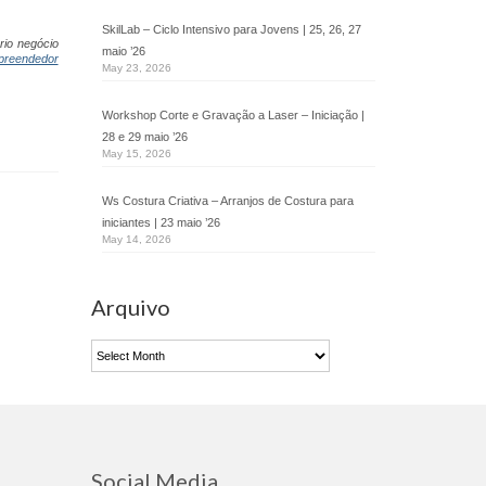
SkilLab – Ciclo Intensivo para Jovens | 25, 26, 27
rio negócio
maio ’26
preendedor
May 23, 2026
Workshop Corte e Gravação a Laser – Iniciação |
28 e 29 maio ’26
May 15, 2026
Ws Costura Criativa – Arranjos de Costura para
iniciantes | 23 maio ’26
May 14, 2026
Arquivo
Arquivo
Social Media