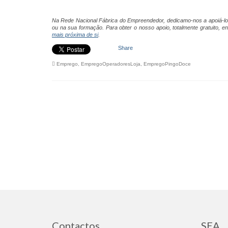
Na Rede Nacional Fábrica do Empreendedor, dedicamo-nos a apoiá-lo n
ou na sua formação.
Para obter o nosso apoio, totalmente gratuito, 
mais próxima de si
.
Share
Emprego
,
EmpregoOperadoresLoja
,
EmpregoPingoDoce
Contactos
SEA