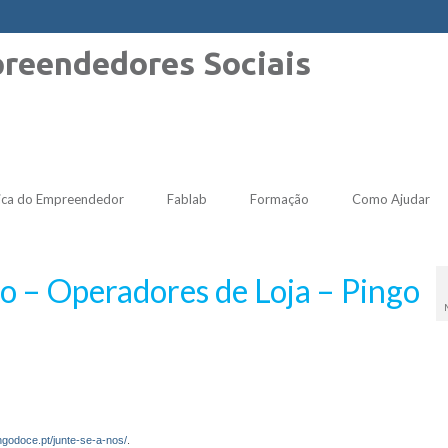
ica do Empreendedor
Fablab
Formação
Como Ajudar
 – Operadores de Loja – Pingo
ngodoce.pt/junte-se-a-nos/
.