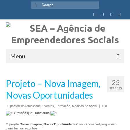
Search
for:
Menu
Quem Somos
Projeto – Nova Imagem,
25
Visão, Missão e Valores
SEP 2025
Novas Oportunidades
Objetivos Globais
posted in:
Actualidade
,
Eventos
,
Formação
,
Medidas de Apoio
|
0
Agência
Gratidão que Transforma
Equipa
O projeto “
Nova Imagem, Novas Oportunidades
” só foi possível porque não
caminhámos sozinhos.