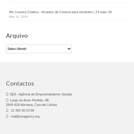
Consultoria & Investigação
Ws Costura Criativa – Arranjos de Costura para iniciantes | 23 maio ’26
Consultoria
May 14, 2026
Pro Bono
Arquivo
Pro Bono Portugal
Arquivo
Investigação
Negócios Sociais
Linhas sobre Rodas
Contactos
Chef Africa – Food Truck
SEA - Agência de Empreendedores Sociais
Largo do Amor Perfeito, 9B
Fábrica do Empreendedor
2645-626 Adroana, Cascais Lisboa
21 460 50 07/38
FE Adroana
mail@seagency.org
FE Agualva-Cacém