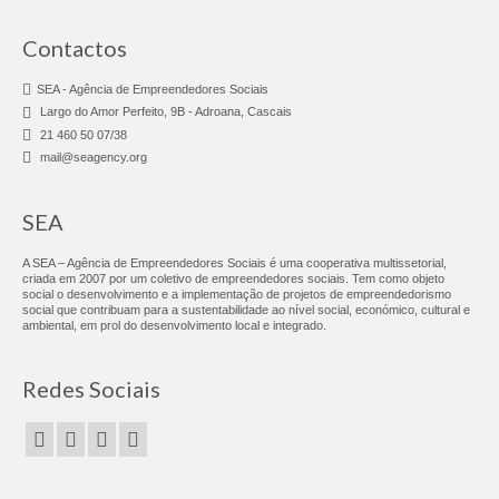
FE Alfândega da Fé
Contactos
FE Algueirão Mem-Martins
SEA - Agência de Empreendedores Sociais
FE Chamusca
Largo do Amor Perfeito, 9B - Adroana, Cascais
21 460 50 07/38
FE Elvas
mail@seagency.org
FE Lagoa
SEA
FE Lagos
A SEA – Agência de Empreendedores Sociais é uma cooperativa multissetorial,
criada em 2007 por um coletivo de empreendedores sociais. Tem como objeto
FE Lisboa
social o desenvolvimento e a implementação de projetos de empreendedorismo
social que contribuam para a sustentabilidade ao nível social, económico, cultural e
ambiental, em prol do desenvolvimento local e integrado.
FE Santa Maria Maior
FE de Oeiras
Redes Sociais
FE Valença
FE Vila Franca de Xira