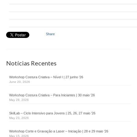
Desmarca-te
Job Pass
Branding You
Share
Animação Territorial
GAL SINTRA URBAN
Notícias Recentes
DLBC
CLDS 4G
Workshop Costura Criativa – Nível I | 27 junho ’26
June 20, 2026
CLDS Invest3Gerações
Workshop Costura Criativa – Para Iniciantes | 30 maio ’26
May 28, 2026
ChefAfrica
SkilLab – Ciclo Intensivo para Jovens | 25, 26, 27 maio ’26
Ás de Marvila
May 23, 2026
Clube de Pais
Workshop Corte e Gravação a Laser – Iniciação | 28 e 29 maio ’26
May 15, 2026