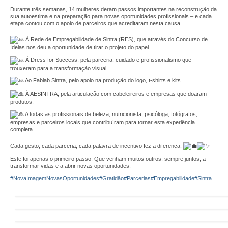
Parceiros
Durante três semanas, 14 mulheres deram passos importantes na reconstrução da
sua autoestima e na preparação para novas oportunidades profissionais – e cada
Testemunhos
etapa contou com o apoio de parceiros que acreditaram nesta causa.
À Rede de Empregabilidade de Sintra (RES), que através do Concurso de
Áreas de Atuação
Ideias nos deu a oportunidade de tirar o projeto do papel.
À D
ress for Success, pela parceria, cuidado e profissionalismo que
Empreendedorismo
trouxeram para a transformação visual.
Ao Fablab Sintra, pelo apoio na produção do logo, t-shirts e kits.
Startlab
À AESINTRA, pela articulação com cabeleireiros e empresas que doaram
produtos.
Go Empreende
A todas as profissionais de beleza, nutricionista, psicóloga, fotógrafos,
empresas e parceiros locais que contribuíram para tornar esta experiência
Garage Incubator
completa.
Cada gesto, cada parceria, cada palavra de incentivo fez a diferença.
CriAtive Lab
Este foi apenas o primeiro passo. Que venham muitos outros, sempre juntos, a
transformar vidas e a abrir novas oportunidades.
Emprego
#NovaImagemNovasOportunidades
#Gratidão
#Parcerias
#Empregabilidade
#Sintra
+Emprego
Formação